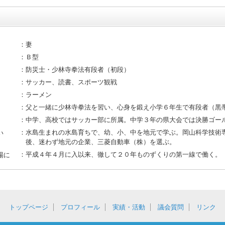
妻
Ｂ型
防災士・少林寺拳法有段者（初段）
サッカー、読書、スポーツ観戦
ラーメン
父と一緒に少林寺拳法を習い、心身を鍛え小学６年生で有段者（黒
中学、高校ではサッカー部に所属。中学３年の県大会では決勝ゴー
水島生まれの水島育ちで、幼、小、中を地元で学ぶ。岡山科学技術
い
後、迷わず地元の企業、三菱自動車（株）を選ぶ。
平成４年４月に入以来、徹して２０年ものずくりの第一線で働く。
場に
トップページ
プロフィール
実績・活動
議会質問
リンク