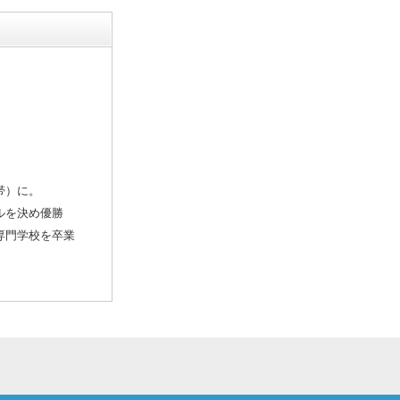
帯）に。
ルを決め優勝
専門学校を卒業