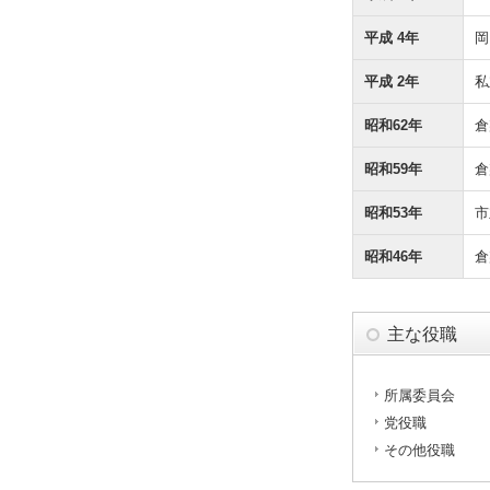
平成 4年
岡
平成 2年
私
昭和62年
倉
昭和59年
倉
昭和53年
市
昭和46年
倉
主な役職
所属委員会
党役職
その他役職